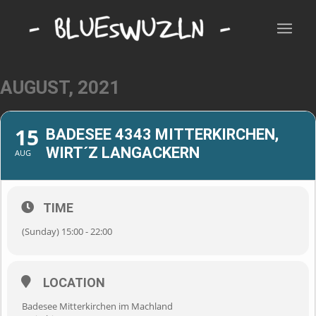
AUGUST, 2021
15
BADESEE 4343 MITTERKIRCHEN,
WIRT´Z LANGACKERN
AUG
TIME
(Sunday) 15:00 - 22:00
LOCATION
Badesee Mitterkirchen im Machland