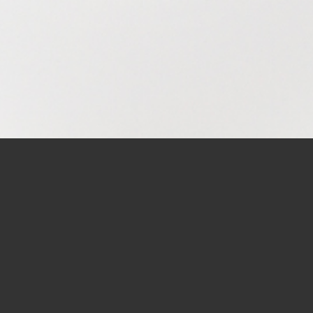
Hörproben
Crazy Blues
00:00
00:00
Fireball
00:00
00:00
Like a Hobo Man
00:00
00:00