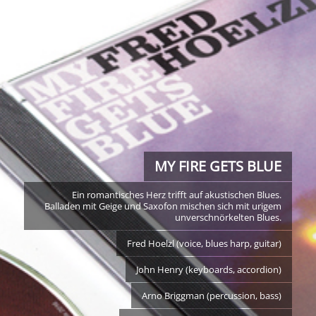
MY FIRE GETS BLUE
Ein romantisches Herz trifft auf akustischen Blues.
Balladen mit Geige und Saxofon mischen sich mit urigem
unverschnörkelten Blues.
Fred Hoelzl (voice, blues harp, guitar)
John Henry (keyboards, accordion)
Arno Briggman (percussion, bass)