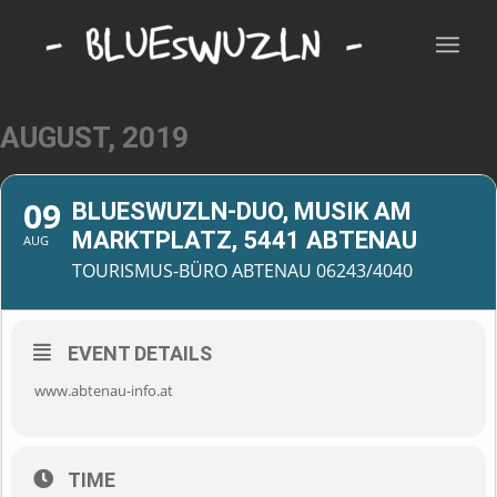
AUGUST, 2019
09
BLUESWUZLN-DUO, MUSIK AM
MARKTPLATZ, 5441 ABTENAU
AUG
TOURISMUS-BÜRO ABTENAU 06243/4040
EVENT DETAILS
www.abtenau-info.at
TIME