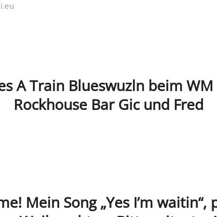
i.eu
kes A Train Blueswuzln beim WM 
Rockhouse Bar Gic und Fred
me! Mein Song „Yes I’m waitin“,