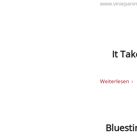
www.viniepanin
It Ta
Weiterlesen
Bluesti