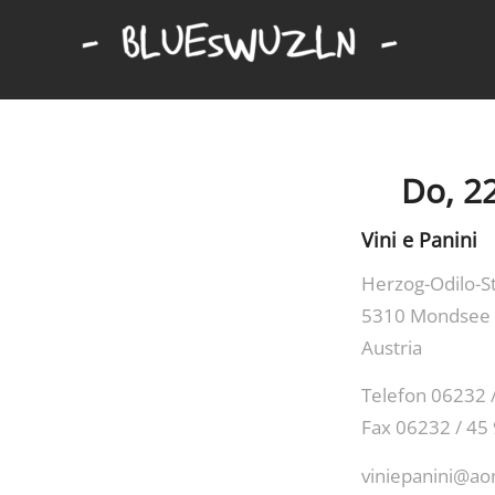
Do, 2
Vini e Panini
Herzog-Odilo-S
5310 Mondsee
Austria
Telefon 06232 
Fax 06232 / 45
viniepanini@ao