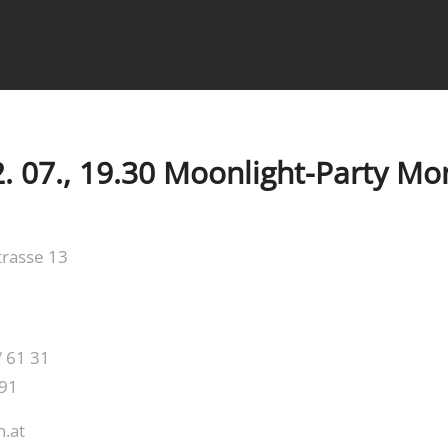
2. 07., 19.30 Moonlight-Party Mo
trasse 13
/ 61 31
 91
n.at